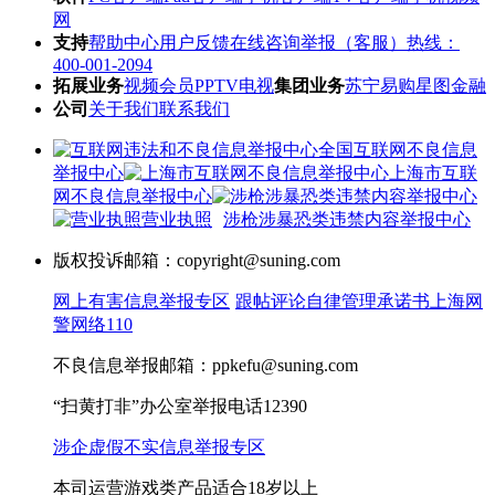
网
支持
帮助中心
用户反馈
在线咨询
举报（客服）热线：
400-001-2094
拓展业务
视频会员
PPTV电视
集团业务
苏宁易购
星图金融
公司
关于我们
联系我们
全国互联网不良信息
举报中心
上海市互联
网不良信息举报中心
营业执照
涉枪涉暴恐类违禁内容举报中心
版权投诉邮箱：copyright@suning.com
网上有害信息举报专区
跟帖评论自律管理承诺书
上海网
警网络110
不良信息举报邮箱：ppkefu@suning.com
“扫黄打非”办公室举报电话12390
涉企虚假不实信息举报专区
本司运营游戏类产品适合18岁以上