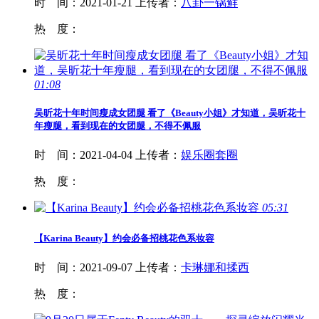
时 间：
2021-01-21
上传者：
八卦一锅鲜
热 度：
01:08
吴昕花十年时间瘦成女团腿 看了《
Beauty
小姐》才知道，吴昕花十
年瘦腿，看到现在的女团腿，不得不佩服
时 间：
2021-04-04
上传者：
娱乐圈套圈
热 度：
05:31
【Karina
Beauty
】约会必备招桃花色系妆容
时 间：
2021-09-07
上传者：
卡琳娜和揉西
热 度：