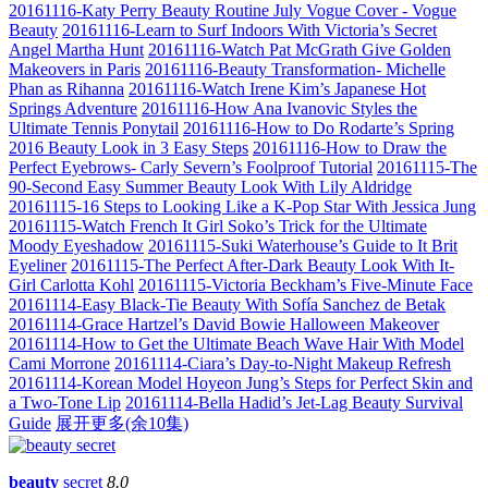
20161116-Katy Perry Beauty Routine July Vogue Cover - Vogue
Beauty
20161116-Learn to Surf Indoors With Victoria’s Secret
Angel Martha Hunt
20161116-Watch Pat McGrath Give Golden
Makeovers in Paris
20161116-Beauty Transformation- Michelle
Phan as Rihanna
20161116-Watch Irene Kim’s Japanese Hot
Springs Adventure
20161116-How Ana Ivanovic Styles the
Ultimate Tennis Ponytail
20161116-How to Do Rodarte’s Spring
2016 Beauty Look in 3 Easy Steps
20161116-How to Draw the
Perfect Eyebrows- Carly Severn’s Foolproof Tutorial
20161115-The
90-Second Easy Summer Beauty Look With Lily Aldridge
20161115-16 Steps to Looking Like a K-Pop Star With Jessica Jung
20161115-Watch French It Girl Soko’s Trick for the Ultimate
Moody Eyeshadow
20161115-Suki Waterhouse’s Guide to It Brit
Eyeliner
20161115-The Perfect After-Dark Beauty Look With It-
Girl Carlotta Kohl
20161115-Victoria Beckham’s Five-Minute Face
20161114-Easy Black-Tie Beauty With Sofía Sanchez de Betak
20161114-Grace Hartzel’s David Bowie Halloween Makeover
20161114-How to Get the Ultimate Beach Wave Hair With Model
Cami Morrone
20161114-Ciara’s Day-to-Night Makeup Refresh
20161114-Korean Model Hoyeon Jung’s Steps for Perfect Skin and
a Two-Tone Lip
20161114-Bella Hadid’s Jet-Lag Beauty Survival
Guide
展开更多(余
10
集)
beauty
secret
8.0