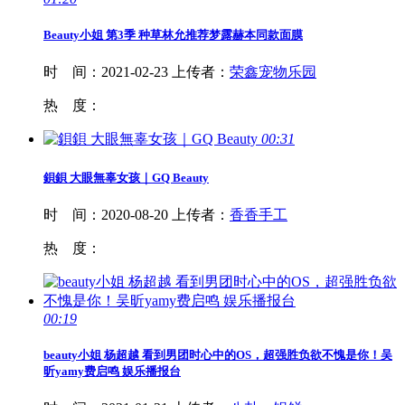
Beauty
小姐 第3季 种草林允推荐梦露赫本同款面膜
时 间：
2021-02-23
上传者：
荣鑫宠物乐园
热 度：
00:31
鋇鋇 大眼無辜女孩｜GQ
Beauty
时 间：
2020-08-20
上传者：
香香手工
热 度：
00:19
beauty
小姐 杨超越 看到男团时心中的OS，超强胜负欲不愧是你！吴
昕yamy费启鸣 娱乐播报台