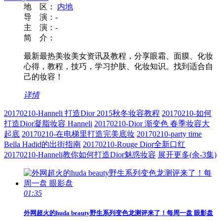
地 区：
内地
导 演：
-
主 演：
-
简 介：
最新最热美妆美女资讯及教程，分享眼霜、面膜、化妆
心得，教程，技巧，学习护肤、化妆知识。找到适合自
己的妆容！
详情
20170210-Hanneli 打造Dior 2015秋冬妆容教程
20170210-如何
打造Dior凝脂妆容 Hanneli
20170210-Dior 渐变色 春季妆容大
起底
20170210-在电梯里打造完美底妆
20170210-party time
Bella Hadid的出街指南
20170210-Rouge Dior全新口红
20170210-Hanneli教你如何打造Dior魅惑妆容
展开更多(余
-3
集)
01:35
外网超火的huda
beauty
野生系列变色龙测评来了！每周一盘 眼影盘