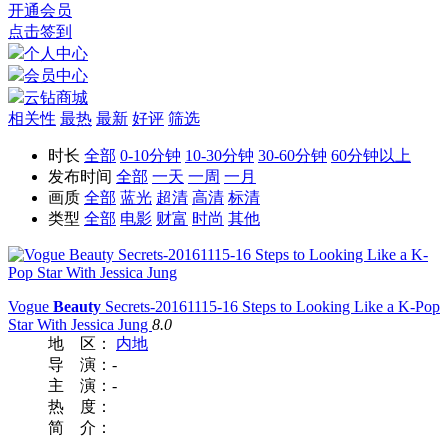
开通会员
点击签到
个人中心
会员中心
云钻商城
相关性
最热
最新
好评
筛选
时长
全部
0-10分钟
10-30分钟
30-60分钟
60分钟以上
发布时间
全部
一天
一周
一月
画质
全部
蓝光
超清
高清
标清
类型
全部
电影
财富
时尚
其他
Vogue
Beauty
Secrets-20161115-16 Steps to Looking Like a K-Pop
Star With Jessica Jung
8.0
地 区：
内地
导 演：
-
主 演：
-
热 度：
简 介：