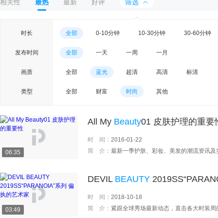
相关性
最热
最新
好评
筛选
时长
全部
0-10分钟
10-30分钟
30-60分钟
发布时间
全部
一天
一周
一月
画质
全部
蓝光
超清
高清
标清
类型
全部
财富
时尚
其他
All My
Beauty
01 皮肤护理的重要
时 间：
2016-01-22
简 介：
最新一季护肤、彩妆、美发的潮流资讯及
06:35
DEVIL
BEAUTY
2019SS“PAR
时 间：
2018-10-18
简 介：
紧跟全球秀场最新动态，直击各大时装周
03:49