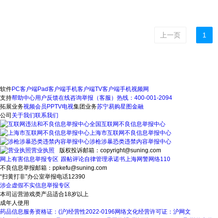
上一页
1
软件
PC客户端
Pad客户端
手机客户端
TV客户端
手机视频网
支持
帮助中心
用户反馈
在线咨询
举报（客服）热线：400-001-2094
拓展业务
视频会员
PPTV电视
集团业务
苏宁易购
星图金融
公司
关于我们
联系我们
全国互联网不良信息举报中心
上海市互联网不良信息举报中心
涉枪涉暴恐类违禁内容举报中心
营业执照
版权投诉邮箱：copyright@suning.com
网上有害信息举报专区
跟帖评论自律管理承诺书
上海网警网络110
不良信息举报邮箱：ppkefu@suning.com
“扫黄打非”办公室举报电话12390
涉企虚假不实信息举报专区
本司运营游戏类产品适合18岁以上
成年人使用
药品信息服务资格证：(沪)经营性2022-0196
网络文化经营许可证：沪网文