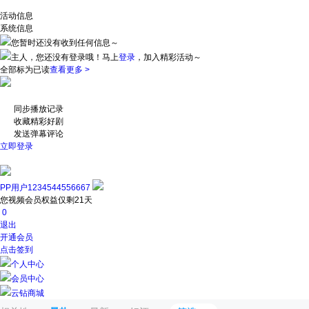
活动信息
系统信息
您暂时还没有收到任何信息～
主人，您还没有登录哦！
马上
登录
，加入精彩活动～
全部标为已读
查看更多 >
同步播放记录
收藏精彩好剧
发送弹幕评论
立即登录
PP用户1234544556667
您视频会员权益仅剩21天
0
退出
开通会员
点击签到
个人中心
会员中心
云钻商城