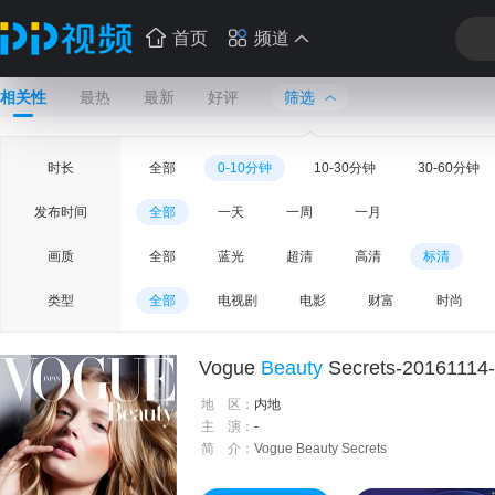
首页
频道
相关性
最热
最新
好评
筛选
时长
全部
0-10分钟
10-30分钟
30-60分钟
发布时间
全部
一天
一周
一月
画质
全部
蓝光
超清
高清
标清
类型
全部
电视剧
电影
财富
时尚
Vogue
Beauty
Secrets-20161114-Ciara’s 
地 区：
内地
主 演：
-
简 介：
Vogue Beauty Secrets