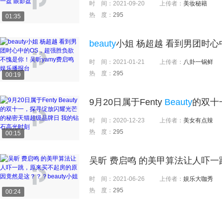
时 间：
2021-09-20
上传者：
美妆秘籍
热 度：
295
01:35
beauty
小姐 杨超越 看到男团时心中的
时 间：
2021-01-21
上传者：
八卦一锅鲜
热 度：
295
00:19
9月20日属于Fenty
Beauty
的双十一
时 间：
2020-12-23
上传者：
美女有点辣
热 度：
295
00:15
吴昕 费启鸣 的美甲算法让人吓
时 间：
2021-06-26
上传者：
娱乐大咖秀
热 度：
295
00:24