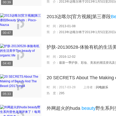
简 介：
2013年达喀尔将于2013年1月5日至20日在南美大陆精彩呈现。从秘鲁首都利马开始，跨越超过
00:39
2013达喀尔[官方视频]第三赛段
Be
时 间：
2013-01-08
简 介：
2013年达喀尔将于2013年1月5日至20日在南美大陆精彩呈现。从秘鲁首都利马开始，跨越超过
00:47
护肤-20130528-体验有机的生活
时 间：
2016-12-02
简 介：
最新一季护肤、彩妆、美发的潮流资讯及
04:40
20 SECRETS About The Making 
时 间：
2017-03-28
上传者：
闪电娱乐
热 度：
295
05:33
外网超火的huda
beauty
野生系列