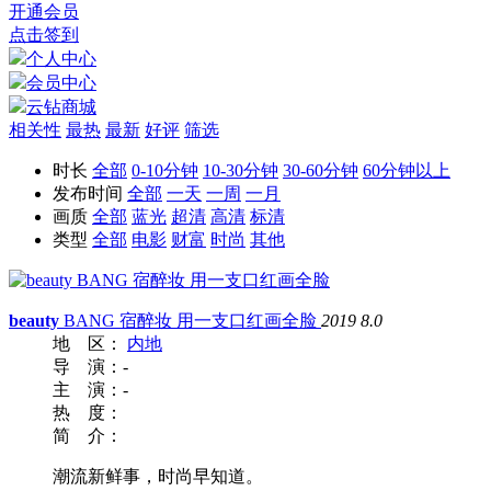
开通会员
点击签到
个人中心
会员中心
云钻商城
相关性
最热
最新
好评
筛选
时长
全部
0-10分钟
10-30分钟
30-60分钟
60分钟以上
发布时间
全部
一天
一周
一月
画质
全部
蓝光
超清
高清
标清
类型
全部
电影
财富
时尚
其他
beauty
BANG 宿醉妆 用一支口红画全脸
2019
8.0
地 区：
内地
导 演：
-
主 演：
-
热 度：
简 介：
潮流新鲜事，时尚早知道。