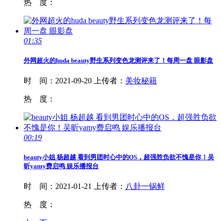
热 度：
01:35
外网超火的huda
beauty
野生系列变色龙测评来了！每周一盘 眼影盘
时 间：
2021-09-20
上传者：
美妆秘籍
热 度：
00:19
beauty
小姐 杨超越 看到男团时心中的OS，超强胜负欲不愧是你！吴
昕yamy费启鸣 娱乐播报台
时 间：
2021-01-21
上传者：
八卦一锅鲜
热 度：