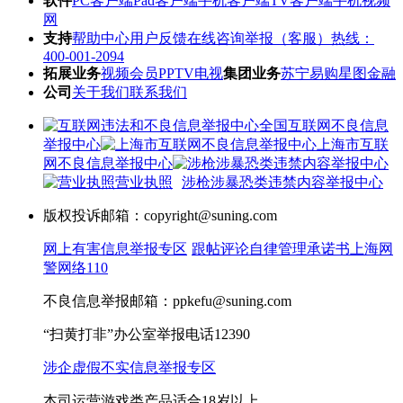
软件
PC客户端
Pad客户端
手机客户端
TV客户端
手机视频
网
支持
帮助中心
用户反馈
在线咨询
举报（客服）热线：
400-001-2094
拓展业务
视频会员
PPTV电视
集团业务
苏宁易购
星图金融
公司
关于我们
联系我们
全国互联网不良信息
举报中心
上海市互联
网不良信息举报中心
营业执照
涉枪涉暴恐类违禁内容举报中心
版权投诉邮箱：copyright@suning.com
网上有害信息举报专区
跟帖评论自律管理承诺书
上海网
警网络110
不良信息举报邮箱：ppkefu@suning.com
“扫黄打非”办公室举报电话12390
涉企虚假不实信息举报专区
本司运营游戏类产品适合18岁以上