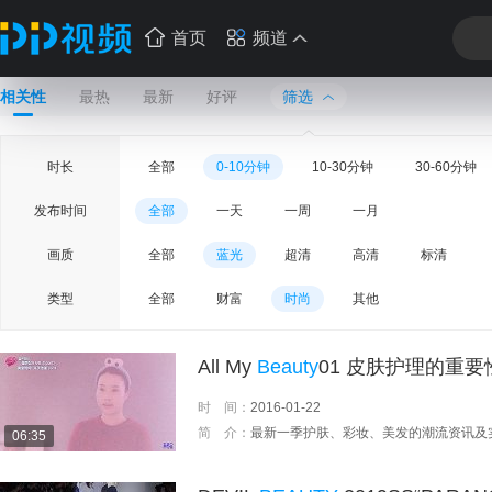
首页
频道
相关性
最热
最新
好评
筛选
时长
全部
0-10分钟
10-30分钟
30-60分钟
发布时间
全部
一天
一周
一月
画质
全部
蓝光
超清
高清
标清
类型
全部
财富
时尚
其他
All My
Beauty
01 皮肤护理的重要
时 间：
2016-01-22
简 介：
最新一季护肤、彩妆、美发的潮流资讯及
06:35