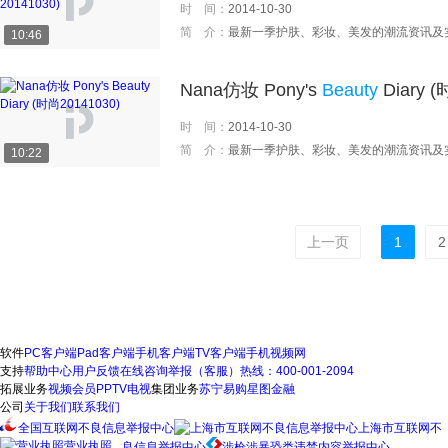
时 间：
2014-10-30
简 介：
最新一季护肤、彩妆、美发的潮流资讯及
10:46
Nana仿妆 Pony's
Beauty
Diary (
时 间：
2014-10-30
简 介：
最新一季护肤、彩妆、美发的潮流资讯及
10:22
上一页
1
2
软件
PC客户端
Pad客户端
手机客户端
TV客户端
手机视频网
支持
帮助中心
用户反馈
在线咨询
举报（客服）热线：400-001-2094
拓展业务
视频会员
PPTV电视
集团业务
苏宁易购
星图金融
公司
关于我们
联系我们
全国互联网不良信息举报中心
上海市互联网不
营业执照
良信息举报中心
涉枪涉暴恐类违禁内容举报中心