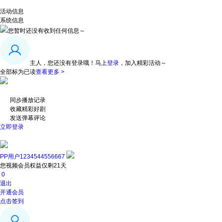
活动信息
系统信息
您暂时还没有收到任何信息～
主人，您还没有登录哦！
马上
登录
，加入精彩活动～
全部标为已读
查看更多 >
同步播放记录
收藏精彩好剧
发送弹幕评论
立即登录
PP用户1234544556667
您视频会员权益仅剩21天
0
退出
开通会员
点击签到