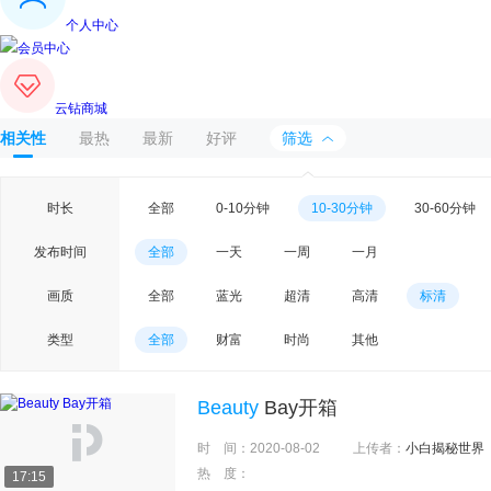
个人中心
会员中心
云钻商城
相关性
最热
最新
好评
筛选
时长
全部
0-10分钟
10-30分钟
30-60分钟
发布时间
全部
一天
一周
一月
画质
全部
蓝光
超清
高清
标清
类型
全部
财富
时尚
其他
Beauty
Bay开箱
时 间：
2020-08-02
上传者：
小白揭秘世界
热 度：
17:15