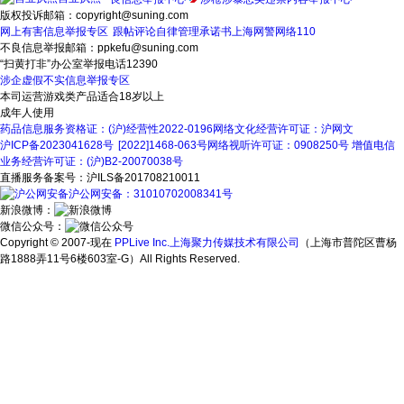
版权投诉邮箱：copyright@suning.com
网上有害信息举报专区
跟帖评论自律管理承诺书
上海网警网络110
不良信息举报邮箱：ppkefu@suning.com
“扫黄打非”办公室举报电话12390
涉企虚假不实信息举报专区
本司运营游戏类产品适合18岁以上
成年人使用
药品信息服务资格证：(沪)经营性2022-0196
网络文化经营许可证：沪网文
沪ICP备2023041628号
[2022]1468-063号
网络视听许可证：0908250号
增值电信
业务经营许可证：(沪)B2-20070038号
直播服务备案号：沪ILS备201708210011
沪公网安备：31010702008341号
新浪微博：
微信公众号：
Copyright © 2007-现在
PPLive Inc.上海聚力传媒技术有限公司
（上海市普陀区曹杨
路1888弄11号6楼603室-G）All Rights Reserved.