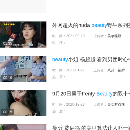
外网超火的huda
beauty
野生系列
时 间：
2021-09-20
上传者：
美妆秘籍
热 度：
01:35
beauty
小姐 杨超越 看到男团时心中的
时 间：
2021-01-21
上传者：
八卦一锅鲜
热 度：
00:19
9月20日属于Fenty
Beauty
的双十一
时 间：
2020-12-23
上传者：
美女有点辣
热 度：
00:15
吴昕 费启鸣 的美甲算法让人吓