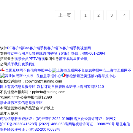
上一页
1
2
3
4
软件
PC客户端
Pad客户端
手机客户端
TV客户端
手机视频网
支持
帮助中心
用户反馈
在线咨询
举报（客服）热线：400-001-2094
拓展业务
视频会员
PPTV电视
集团业务
苏宁易购
星图金融
公司
关于我们
联系我们
全国互联网不良信息举报中心
上海市互联网不
营业执照
良信息举报中心
涉枪涉暴恐类违禁内容举报中心
版权投诉邮箱：copyright@suning.com
网上有害信息举报专区
跟帖评论自律管理承诺书
上海网警网络110
不良信息举报邮箱：ppkefu@suning.com
“扫黄打非”办公室举报电话12390
涉企虚假不实信息举报专区
本司运营游戏类产品适合18岁以上
成年人使用
药品信息服务资格证：(沪)经营性2022-0196
网络文化经营许可证：沪网文
沪ICP备2023041628号
[2022]1468-063号
网络视听许可证：0908250号
增值电信
业务经营许可证：(沪)B2-20070038号