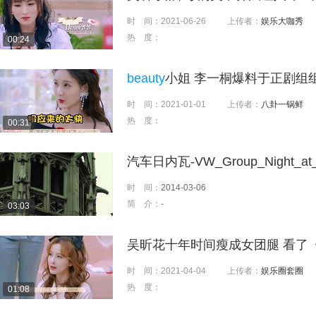
时 间：
2021-06-26
上传者：
娱乐大咖秀
热 度：
00:24
beauty
小姐 李一桐爆料于正剧组组团
时 间：
2021-01-01
上传者：
八卦一锅鲜
热 度：
00:31
汽车日内瓦-VW_Group_Night_at_G
时 间：
2014-03-06
简 介：
-
03:03
吴昕花十年时间瘦成女团腿 看了
时 间：
2021-04-04
上传者：
娱乐圈套圈
热 度：
01:08