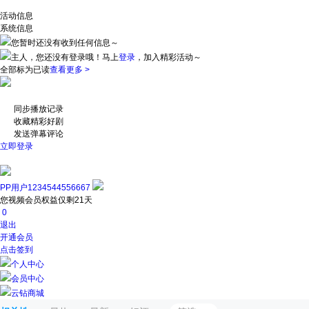
活动信息
系统信息
您暂时还没有收到任何信息～
主人，您还没有登录哦！
马上
登录
，加入精彩活动～
全部标为已读
查看更多 >
同步播放记录
收藏精彩好剧
发送弹幕评论
立即登录
PP用户1234544556667
您视频会员权益仅剩21天
0
退出
开通会员
点击签到
个人中心
会员中心
云钻商城