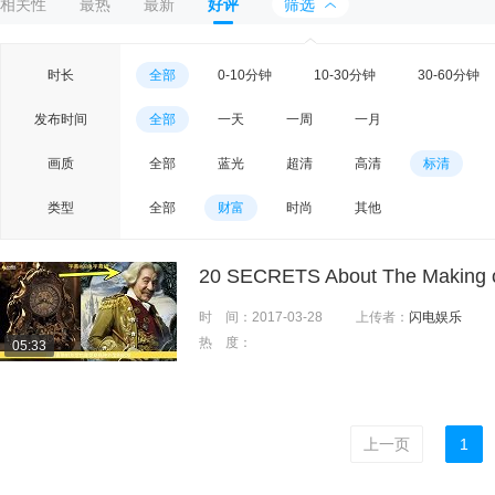
相关性
最热
最新
好评
筛选
时长
全部
0-10分钟
10-30分钟
30-60分钟
发布时间
全部
一天
一周
一月
画质
全部
蓝光
超清
高清
标清
类型
全部
财富
时尚
其他
20 SECRETS About The Making 
时 间：
2017-03-28
上传者：
闪电娱乐
热 度：
05:33
上一页
1