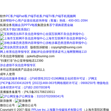
软件
PC客户端
Pad客户端
手机客户端
TV客户端
手机视频网
支持
帮助中心
用户反馈
在线咨询
举报（客服）热线：400-001-2094
拓展业务
视频会员
PPTV电视
集团业务
苏宁易购
星图金融
公司
关于我们
联系我们
全国互联网不良信息举报中心
上海市互联网不良信息举报中心
涉枪涉暴恐类违禁内容举报中心
营业执照
版权投诉邮箱：copyright@suning.com
网上有害信息举报专区
跟帖评论自律管理承诺书
上海网警网络110
不良信息举报邮箱：ppkefu@suning.com
“扫黄打非”办公室举报电话12390
涉企虚假不实信息举报专区
本司运营游戏类产品适合18岁以上
成年人使用
药品信息服务资格证：(沪)经营性2022-0196
网络文化经营许可证：沪网文
沪ICP备2023041628号
[2022]1468-063号
网络视听许可证：0908250号
增值电信
业务经营许可证：(沪)B2-20070038号
直播服务备案号：沪ILS备201708210011
沪公网安备：31010702008341号
新浪微博：
微信公众号：
Copyright © 2007-现在
PPLive Inc.上海聚力传媒技术有限公司
（上海市普陀区曹杨