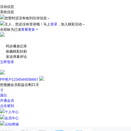
活动信息
系统信息
您暂时还没有收到任何信息～
主人，您还没有登录哦！
马上
登录
，加入精彩活动～
全部标为已读
查看更多 >
同步播放记录
收藏精彩好剧
发送弹幕评论
立即登录
PP用户1234544556667
您视频会员权益仅剩21天
0
退出
开通会员
点击签到
个人中心
会员中心
云钻商城