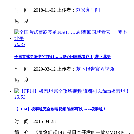
时 间：
2018-11-02
上传者：
刘兴亮时间
热 度：
10:33
全国首试贾跃亭的
FF
91……能否回国就看它！| 萝卜北美
时 间：
2020-03-12
上传者：
萝卜报告官方视频
热 度：
13:53
【
FF
14】极泰坦完全攻略视频 谁都可以farm极泰坦！
时 间：
2015-04-28
简 介：
《最终幻想14》是日本开发的一款MMORPG，