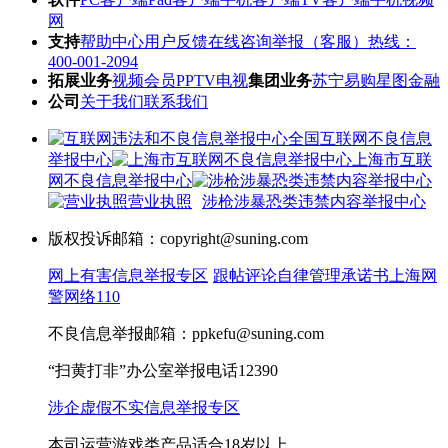
网
支持
帮助中心
用户反馈
在线咨询
举报（客服）热线：
400-001-2094
拓展业务
视频会员
PPTV电视
集团业务
苏宁易购
星图金融
公司
关于我们
联系我们
全国互联网不良信息
举报中心
上海市互联
网不良信息举报中心
营业执照
涉枪涉暴恐类违禁内容举报中心
版权投诉邮箱：copyright@suning.com
网上有害信息举报专区
跟帖评论自律管理承诺书
上海网
警网络110
不良信息举报邮箱：ppkefu@suning.com
“扫黄打非”办公室举报电话12390
涉企虚假不实信息举报专区
本司运营游戏类产品适合18岁以上