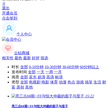
0
退出
开通会员
点击签到
个人中心
会员中心
云钻商城
相关性
最热
最新
好评
筛选
时长
全部
0-10分钟
10-30分钟
30-60分钟
60分钟以上
发布时间
全部
一天
一周
一月
画质
全部
蓝光
超清
高清
标清
类型
全部
电视剧
电影
体育
动漫
热点
游戏
搞笑
生活
财
富
原创
其他
15:22
亮三点68期 |
FF
与恒大仲裁的面子与里子