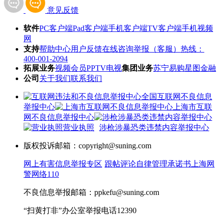
意见反馈
软件
PC客户端
Pad客户端
手机客户端
TV客户端
手机视频
网
支持
帮助中心
用户反馈
在线咨询
举报（客服）热线：
400-001-2094
拓展业务
视频会员
PPTV电视
集团业务
苏宁易购
星图金融
公司
关于我们
联系我们
全国互联网不良信息
举报中心
上海市互联
网不良信息举报中心
营业执照
涉枪涉暴恐类违禁内容举报中心
版权投诉邮箱：copyright@suning.com
网上有害信息举报专区
跟帖评论自律管理承诺书
上海网
警网络110
不良信息举报邮箱：ppkefu@suning.com
“扫黄打非”办公室举报电话12390