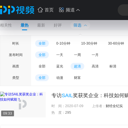
首页
频道
相关性
最热
最新
好评
筛选
时长
全部
0-10分钟
10-30分钟
30-60分钟
发布时间
全部
一天
一周
一月
画质
全部
蓝光
超清
高清
标清
类型
全部
动漫
财富
专访
SAIL
奖获奖企业：科技如何
时 间：
2020-07-09
上传者：
财经全纪实
热 度：
295
09:33