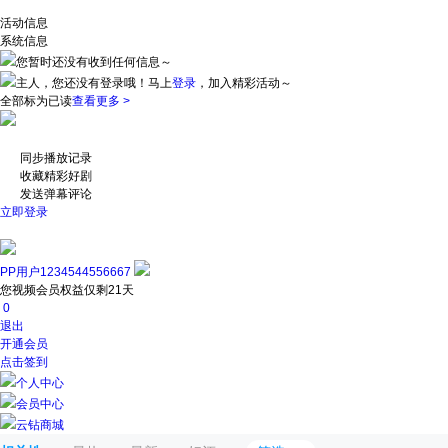
活动信息
系统信息
您暂时还没有收到任何信息～
主人，您还没有登录哦！
马上
登录
，加入精彩活动～
全部标为已读
查看更多 >
同步播放记录
收藏精彩好剧
发送弹幕评论
立即登录
PP用户1234544556667
您视频会员权益仅剩21天
0
退出
开通会员
点击签到
个人中心
会员中心
云钻商城