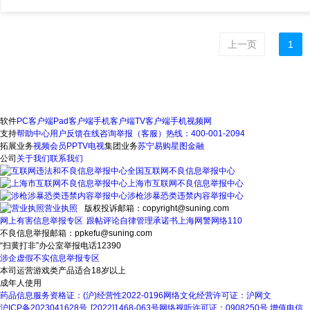
上一页
1
软件
PC客户端
Pad客户端
手机客户端
TV客户端
手机视频网
支持
帮助中心
用户反馈
在线咨询
举报（客服）热线：400-001-2094
拓展业务
视频会员
PPTV电视
集团业务
苏宁易购
星图金融
公司
关于我们
联系我们
全国互联网不良信息举报中心
上海市互联网不良信息举报中心
涉枪涉暴恐类违禁内容举报中心
营业执照
版权投诉邮箱：copyright@suning.com
网上有害信息举报专区
跟帖评论自律管理承诺书
上海网警网络110
不良信息举报邮箱：ppkefu@suning.com
“扫黄打非”办公室举报电话12390
涉企虚假不实信息举报专区
本司运营游戏类产品适合18岁以上
成年人使用
药品信息服务资格证：(沪)经营性2022-0196
网络文化经营许可证：沪网文
沪ICP备2023041628号
[2022]1468-063号
网络视听许可证：0908250号
增值电信