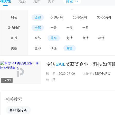
相关性
最热
最新
好评
筛选
时长
全部
0-10分钟
10-30分钟
30-60分钟
发布时间
全部
一天
一周
一月
画质
全部
蓝光
超清
高清
标清
类型
全部
动漫
财富
专访
SAIL
奖获奖企业：科技如何
时 间：
2020-07-09
上传者：
财经全纪实
热 度：
09:33
相关搜索
塞林格传奇