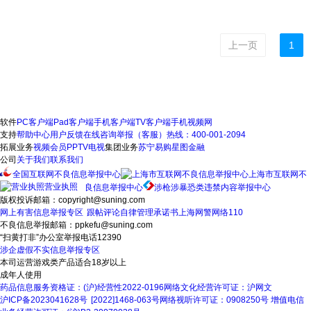
上一页
1
软件
PC客户端
Pad客户端
手机客户端
TV客户端
手机视频网
支持
帮助中心
用户反馈
在线咨询
举报（客服）热线：400-001-2094
拓展业务
视频会员
PPTV电视
集团业务
苏宁易购
星图金融
公司
关于我们
联系我们
全国互联网不良信息举报中心
上海市互联网不
营业执照
良信息举报中心
涉枪涉暴恐类违禁内容举报中心
版权投诉邮箱：copyright@suning.com
网上有害信息举报专区
跟帖评论自律管理承诺书
上海网警网络110
不良信息举报邮箱：ppkefu@suning.com
“扫黄打非”办公室举报电话12390
涉企虚假不实信息举报专区
本司运营游戏类产品适合18岁以上
成年人使用
药品信息服务资格证：(沪)经营性2022-0196
网络文化经营许可证：沪网文
沪ICP备2023041628号
[2022]1468-063号
网络视听许可证：0908250号
增值电信