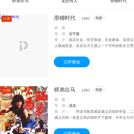
师弟出马
龙的传人
滑稽时代
滑稽时代
电影
1980
付费
热 度：
导 演：
吴宇森
简 介：
战后社会，经济衰退，百业箫条。流浪汉
人顿成莫逆。其后石天又遇上一个可怜的歌女王秀
得意志消愁。坏人麦嘉贩卖人口将歌女与小孩一同
麦嘉则难逃法网。
立即播放
师弟出马
电影
1980
付费
热 度：
导 演：
成龙
简 介：
阿龙与陈昆都是威义武馆的学徒，二人
威义武馆一直是正风武馆的手下败将，今年主办方
腿，不能舞动狮头，无奈之下，只能由阿龙出马。
兄弟们嘲笑，可是阿龙在舞狮时却发现与他交手的
立即播放