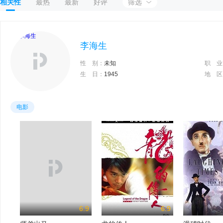
相关性
最热
最新
好评
筛选
李海生
性 别：
未知
职 业
生 日：
1945
地 区
电影
6.9
6.9