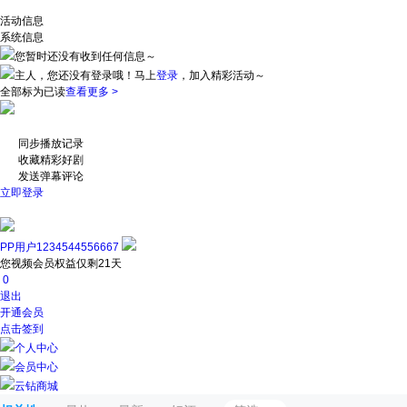
活动信息
系统信息
您暂时还没有收到任何信息～
主人，您还没有登录哦！
马上
登录
，加入精彩活动～
全部标为已读
查看更多 >
同步播放记录
收藏精彩好剧
发送弹幕评论
立即登录
PP用户1234544556667
您视频会员权益仅剩21天
0
退出
开通会员
点击签到
个人中心
会员中心
云钻商城