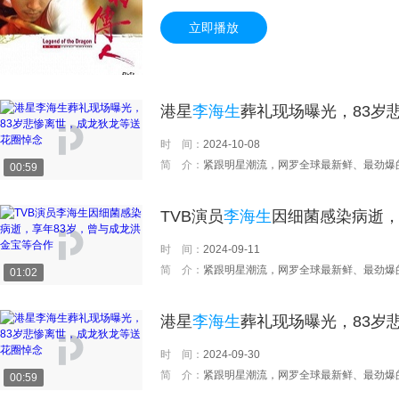
是大屿山大澳村的教头，性格刚直。其子周小龙（
立即播放
逃到大澳，受到周家父子的热情款待，周托阿仁将
背着小龙利用其进行赌博活动。黑社会龙哥看中了周
White，小龙心理负担过重，输掉了比赛。在师
地。
港星
李海生
葬礼现场曝光，83岁
时 间：
2024-10-08
简 介：
紧跟明星潮流，网罗全球最新鲜、最劲爆
00:59
TVB演员
李海生
因细菌感染病逝，
时 间：
2024-09-11
简 介：
紧跟明星潮流，网罗全球最新鲜、最劲爆
01:02
港星
李海生
葬礼现场曝光，83岁
时 间：
2024-09-30
简 介：
紧跟明星潮流，网罗全球最新鲜、最劲爆
00:59