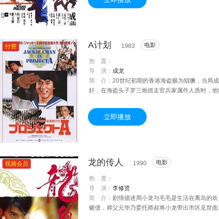
师傅将大师兄逐出了武馆。阿龙决心要查明真相。
知道真相后的阿龙决心与黑道决一死战。
A计划
电影
1983
付费
热 度：
导 演：
成龙
简 介：
20世纪初期的香港海盗极为猖獗，当局
奸，在海盗头子罗三炮抓走官兵家属作人质时，他
立即播放
龙的传人
电影
1990
视频会员
热 度：
导 演：
李修贤
简 介：
剧情描述周小龙与毛毛是生活在离岛的欢
赌债，师父元华乃委托师叔将小龙带出市区见世面
地契赌输了。毛毛情急智生，将亡父遗下当嫁妆的