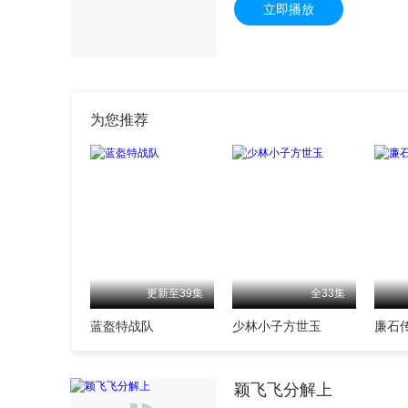
立即播放
为您推荐
更新至39集
全33集
蓝盔特战队
少林小子方世玉
廉石
颖飞飞分解上