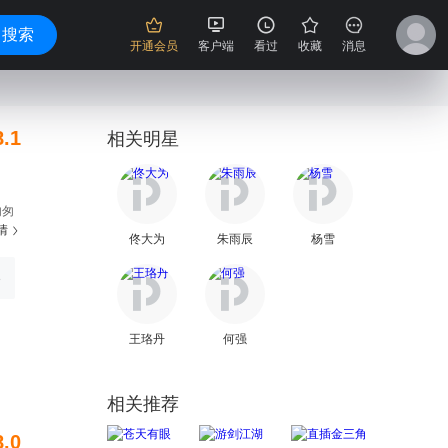
搜索
开通会员
客户端
看过
收藏
消息
8.1
相关明星
匆匆
情
很有
佟大为
朱雨辰
杨雪
院长
心颇
3
王珞丹
何强
相关推荐
8.0