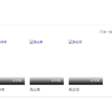
换一
全30集
全44集
全30集
传奇
高山青
风尘泪