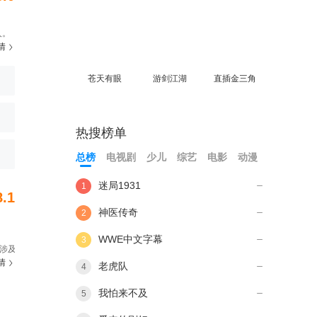
人。
情
。
苍天有眼
游剑江湖
直插金三角
热搜榜单
总榜
电视剧
少儿
综艺
电影
动漫
迷局1931
1
8.1
神医传奇
2
WWE中文字幕
3
涉及
情
中国
老虎队
4
又一
我怕来不及
5