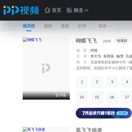
首页
频道
相关性
最热
最新
好评
筛选
蝴蝶飞飞
电视剧
2004
地 区：
内地
主 演：
佟大为
朱雨辰
杨雪
孔
简 介：
活泼善良的女孩钟小印（
赶到医院，在慌乱中不小心踩到了
个性的小印却把擦鞋的一块钱扔给
就是刚和他发生冲突的蓝冬晨。蓝
1
2
3
4
为善良，在他与钟小印相撞对视的
全24集
14
15
16
17
凤飞飞病逝