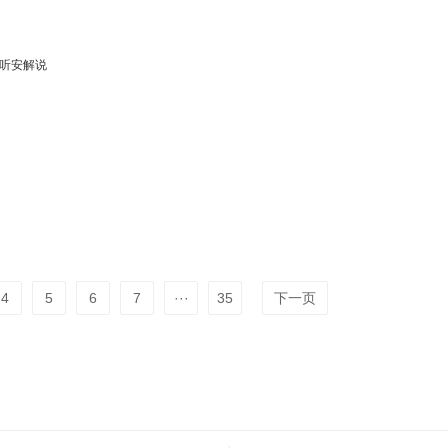
听安解说
4
5
6
7
···
35
下一页