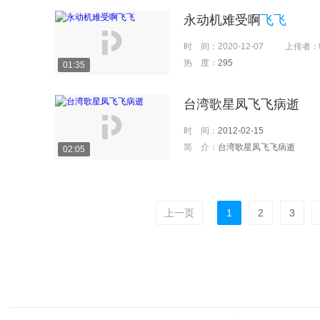
永动机难受啊
飞飞
时 间：
2020-12-07
上传者：
热 度：
295
01:35
台湾歌星凤飞飞病逝
时 间：
2012-02-15
简 介：
台湾歌星凤飞飞病逝
02:05
上一页
1
2
3