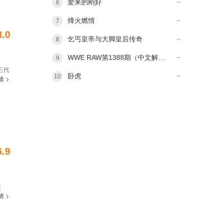
爱来的刚好
6
烽火燃情
7
8.0
乞丐皇帝与大脚皇后传奇
8
WWE RAW第1388期（中文解说）
9
三代
卧虎
10
情
6.9
超
情