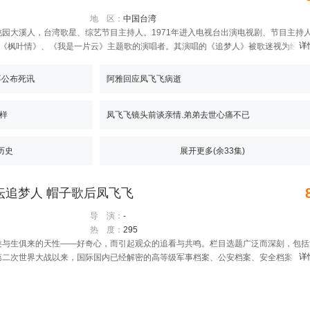
地 区：
中国台湾
园大溪人，台湾歌星、综艺节目主持人。1971年进入电视台出演电视剧、节目主持
详
影《枫叶情》、《我是一片云》主题歌的演唱者。其演唱的《追梦人》被歌迷视为经典
再公布死讯
阿雅回应凤飞飞病逝
样
凤飞飞镜头前谈亲情.弟弟去世心痛不已
历史
展开更多(余
33
集)
6-歌坛追梦人 帽子歌后凤飞飞
导 演：
-
热 度：
295
类与生俱来的天性——好奇心，而引起观众的追看与共鸣。栏目选题广泛而深刻，包括
详
第二次世界大战以来，国际国内已经解密的高等级军事档案、公安档案、安全档案；与
通过解密档案中的历史秘密，探寻解读各种历史人物和事件的缘由脉络，告诉观众一个
。<BR>来源：北京电视台