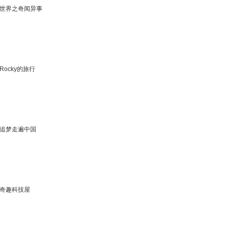
世界之奇闻异事
Rocky的旅行
追梦走遍中国
奇趣科技屋