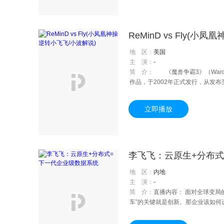
ReMinD vs Fly(小
地 区：
美国
主 演：
-
简 介：
《魔兽争霸3》（Warc
作品，于2002年正式发行，从发布至今
立即播放
李飞飞：云原生+分布式
地 区：
内地
主 演：
-
简 介：
直播内容： 面对全球变局
车”的关键就是创新。那企业该如