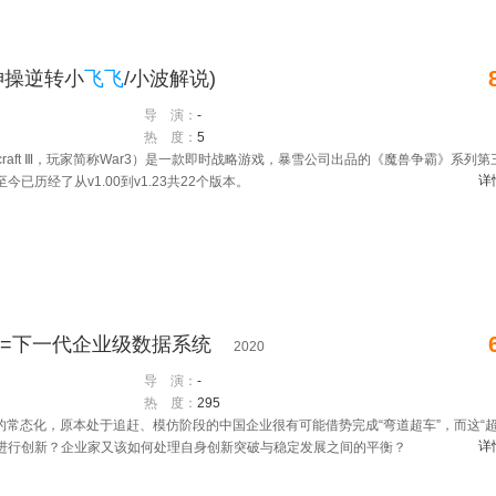
凤凰神操逆转小
飞飞
/小波解说)
导 演：
-
热 度：
5
raft Ⅲ，玩家简称War3）是一款即时战略游戏，暴雪公司出品的《魔兽争霸》系列第
详
已历经了从v1.00到v1.23共22个版本。
=下一代企业级数据系统
2020
导 演：
-
热 度：
295
的常态化，原本处于追赶、模仿阶段的中国企业很有可能借势完成“弯道超车”，而这“
详
何进行创新？企业家又该如何处理自身创新突破与稳定发展之间的平衡？