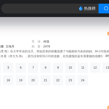
热搜榜
导 演：
何强
镱珊
王珞丹
热 度：
2478
杨雪 饰）在大学毕业的当天，突如其来的病魔侵袭了与她相依为命的妈妈。钟小印急
详
蓝冬晨（佟大为 饰），因为没有听到小印的道歉，自负傲慢的蓝冬晨要她给他擦鞋，
蓝后离去。妈妈昂贵的医药费使钟小印陷入困境，绝望中她向新任的院长求助，才发现
父是这家医院的董事长，蓝冬晨是拥有数亿家产的富家子弟，虽然表面冷酷霸道，但内
5
6
7
8
9
10
11
12
1
一刻，他就莫名其妙地喜欢上了她……
18
19
20
21
22
23
24