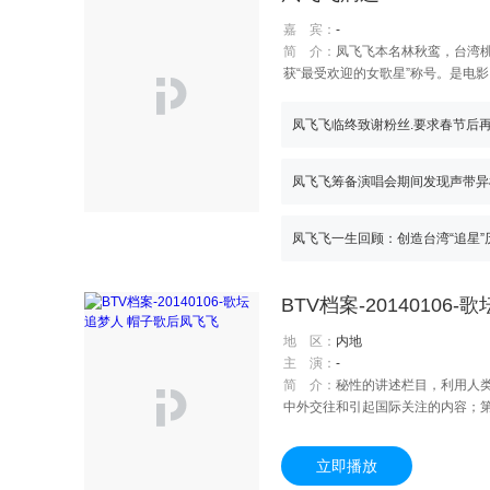
嘉 宾：
-
简 介：
凤飞飞本名林秋鸾，台湾桃
获“最受欢迎的女歌星”称号。是电
凤飞飞临终致谢粉丝.要求春节后
凤飞飞筹备演唱会期间发现声带异
凤飞飞一生回顾：创造台湾“追星”
BTV档案-2014010
地 区：
内地
主 演：
-
简 介：
秘性的讲述栏目，利用人
中外交往和引起国际关注的内容；
相关的近、现代国际关系等内容，
个惊人的事件和传奇背后的真实故事
立即播放