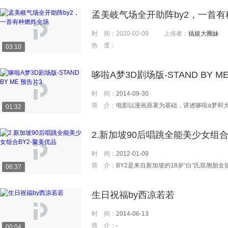
孟美岐气场全开助阵by2，一首
时 间：
2020-02-09
上传者：
搞娱大圈妹
热 度：
03:10
哆啦A梦3D剧场版-STAND BY M
时 间：
2014-09-30
简 介：
电影以漫画原著为基础，讲述哆啦a梦和大雄之间相遇与分别的故事。山崎贵导演强调电影的魅力说
01:32
2.新加坡90后唱跳全能美少女组合
时 间：
2012-01-09
简 介：
BY2是来自新加坡的18岁“白”氏双胞胎女孩，2007年6月参加了马来西亚举办的“卧
06:37
生日祝福by西凉若若
时 间：
2014-06-13
简 介：
-
00:04