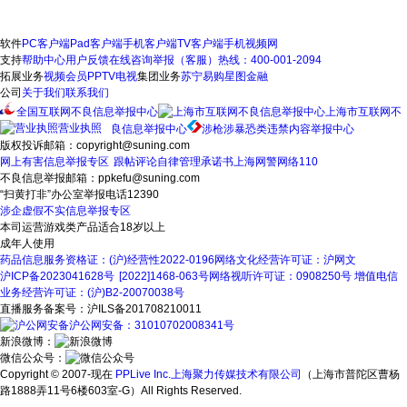
软件
PC客户端
Pad客户端
手机客户端
TV客户端
手机视频网
支持
帮助中心
用户反馈
在线咨询
举报（客服）热线：400-001-2094
拓展业务
视频会员
PPTV电视
集团业务
苏宁易购
星图金融
公司
关于我们
联系我们
全国互联网不良信息举报中心
上海市互联网不
营业执照
良信息举报中心
涉枪涉暴恐类违禁内容举报中心
版权投诉邮箱：copyright@suning.com
网上有害信息举报专区
跟帖评论自律管理承诺书
上海网警网络110
不良信息举报邮箱：ppkefu@suning.com
“扫黄打非”办公室举报电话12390
涉企虚假不实信息举报专区
本司运营游戏类产品适合18岁以上
成年人使用
药品信息服务资格证：(沪)经营性2022-0196
网络文化经营许可证：沪网文
沪ICP备2023041628号
[2022]1468-063号
网络视听许可证：0908250号
增值电信
业务经营许可证：(沪)B2-20070038号
直播服务备案号：沪ILS备201708210011
沪公网安备：31010702008341号
新浪微博：
微信公众号：
Copyright © 2007-现在
PPLive Inc.上海聚力传媒技术有限公司
（上海市普陀区曹杨
路1888弄11号6楼603室-G）All Rights Reserved.