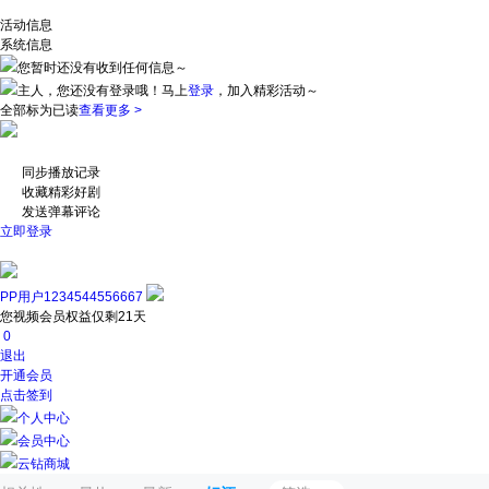
活动信息
系统信息
您暂时还没有收到任何信息～
主人，您还没有登录哦！
马上
登录
，加入精彩活动～
全部标为已读
查看更多 >
同步播放记录
收藏精彩好剧
发送弹幕评论
立即登录
PP用户1234544556667
您视频会员权益仅剩21天
0
退出
开通会员
点击签到
个人中心
会员中心
云钻商城