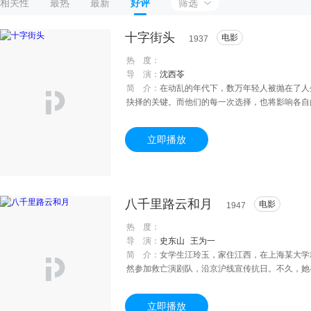
相关性
最热
最新
好评
筛选
十字街头
电影
1937
热 度：
导 演：
沈西苓
简 介：
在动乱的年代下，数万年轻人被抛在了人
抉择的关键。而他们的每一次选择，也将影响各自
找不到工作，一度起了轻生的念头，关键时刻被老
空有一身才学却无法在乱世找到自己的位置。绝望
立即播放
到一份工作。在一次冲突中，老赵结识了在纱厂
年轻人们摸索寻找着未来的路……
八千里路云和月
电影
1947
热 度：
导 演：
史东山
王为一
简 介：
女学生江玲玉，家住江西，在上海某大学
然参加救亡演剧队，沿京沪线宣传抗日。不久，她
黔，到达重庆。这时周家荣假公务之名，来重庆做
婚。周家荣摇身变为“接收大员”，返沪前寻访玲
立即播放
不得已仍寄居姨母家。周家荣靠“接收”大发横财