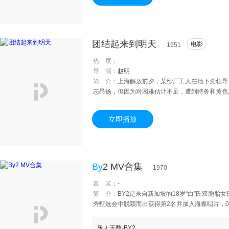
小学教师，玲玉在一家报社任记者。不久，礼彬因
盆，玲玉准备写稿揭发周家荣“劫收”的罪恶，因
送往医院，即赶赴医院探视。玲玉已早产，医嘱需
团结起来到明天
电影
1951
热 度：
导 演：
赵明
简 介：
上海解放前夕，某纱厂工人在地下党领导
志昂扬，但因为对困难估计不足，遭到特务和黄色
芳因势利导，领导工人群众改变斗争策略，避免了
色工会，掌握敌人的阴谋和动向。这时，国民党党
立即播放
机进行血腥镇压，工人们不怕牺牲予以回击，终于
海时，国民党当局企图掠夺生产物质和破坏生产设
阴谋，工厂终于完好地回到人民的手中。
By
2 MV合集
1970
嘉 宾：
-
简 介：
BY2是来自新加坡的18岁“白”氏双胞胎女
秀甄选会中脱颖而出获得第2名并加入海蝶唱片，08
乐人无数-BY2