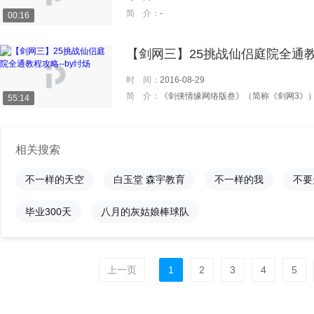
简 介：
-
00:16
【剑网三】25挑战仙侣庭院全通教程
时 间：
2016-08-29
简 介：
《剑侠情缘网络版叁》（简称《剑网3》）是由金山软件西山居开发，金山运营的3D武侠角色扮演网游。《剑网3》凭借大规模的地形植被渲染技术、大量的场景光影特效和Speed
55:14
相关搜索
不一样的天空
白玉堂 森宇教育
不一样的我
不要
毕业300天
八月的灰姑娘棒球队
上一页
1
2
3
4
5