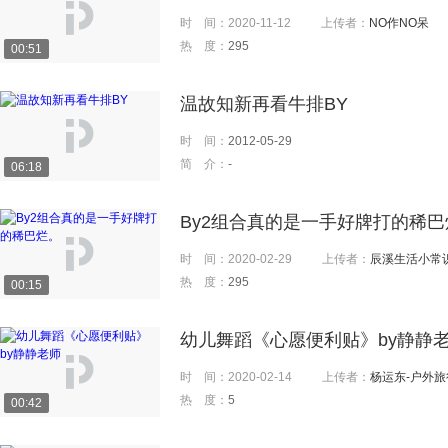
时 间：
2020-11-12
上传者：
NO作NO呆
热 度：
295
00:51
温故知新再看牛排BY
时 间：
2012-05-29
简 介：
-
06:18
By2组合真的是一手好牌打的稀巴
时 间：
2020-02-29
上传者：
辰溪生活小常
热 度：
295
00:15
幼儿舞蹈《心愿便利贴》by静静
时 间：
2020-02-14
上传者：
杨运东-户外
热 度：
5
00:42