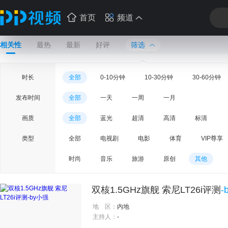
首页
频道
相关性
最热
最新
好评
筛选
时长
全部
0-10分钟
10-30分钟
30-60分钟
发布时间
全部
一天
一周
一月
画质
全部
蓝光
超清
高清
标清
类型
全部
电视剧
电影
体育
VIP尊享
时尚
音乐
旅游
原创
其他
双核1.5GHz旗舰 索尼LT26i评测
-
地 区：
内地
主持人：
-