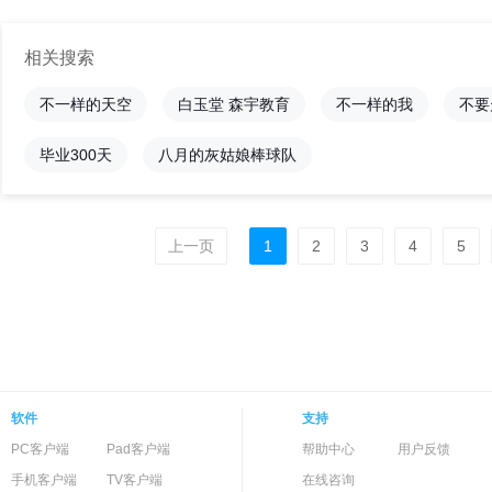
相关搜索
不一样的天空
白玉堂 森宇教育
不一样的我
不要
毕业300天
八月的灰姑娘棒球队
上一页
1
2
3
4
5
软件
支持
PC客户端
Pad客户端
帮助中心
用户反馈
手机客户端
TV客户端
在线咨询