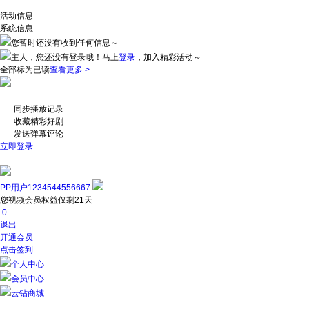
活动信息
系统信息
您暂时还没有收到任何信息～
主人，您还没有登录哦！
马上
登录
，加入精彩活动～
全部标为已读
查看更多 >
同步播放记录
收藏精彩好剧
发送弹幕评论
立即登录
PP用户1234544556667
您视频会员权益仅剩21天
0
退出
开通会员
点击签到
个人中心
会员中心
云钻商城