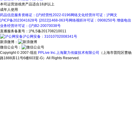
本司运营游戏类产品适合18岁以上
成年人使用
药品信息服务资格证：(沪)经营性2022-0196
网络文化经营许可证：沪网文
沪ICP备2023041628号
[2022]1468-063号
网络视听许可证：0908250号
增值电信
业务经营许可证：(沪)B2-20070038号
直播服务备案号：沪ILS备201708210011
沪公网安备：31010702008341号
新浪微博：
微信公众号：
Copyright © 2007-现在
PPLive Inc.上海聚力传媒技术有限公司
（上海市普陀区曹杨
路1888弄11号6楼603室-G）All Rights Reserved.