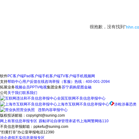
很抱歉，没有找到“
hhn.c
软件
PC客户端
Pad客户端
手机客户端
TV客户端
手机视频网
支持
帮助中心
用户反馈
在线咨询
举报（客服）热线：400-001-2094
拓展业务
视频会员
PPTV电视
集团业务
苏宁易购
星图金融
公司
关于我们
联系我们
全国互联网不良信息举报中心
上海市互联网不良信息举报中心
涉枪涉暴恐类
营业执照
违禁内容举报中心
版权投诉邮箱：copyright@suning.com
网上有害信息举报专区
跟帖评论自律管理承诺书
上海网警网络110
不良信息举报邮箱：ppkefu@suning.com
“扫黄打非”办公室举报电话12390
涉企虚假不实信息举报专区