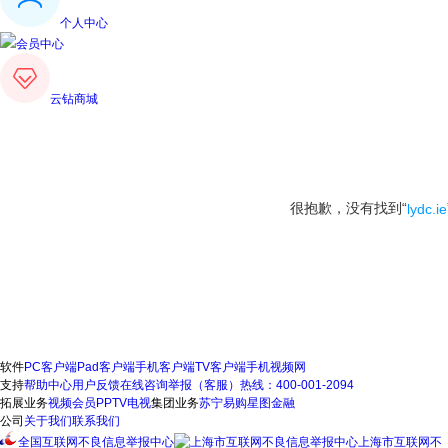
个人中心
会员中心
云钻商城
很抱歉，没有找到“
lydc.ie
软件
PC客户端
Pad客户端
手机客户端
TV客户端
手机视频网
支持
帮助中心
用户反馈
在线咨询
举报（客服）热线：400-001-2094
拓展业务
视频会员
PPTV电视
集团业务
苏宁易购
星图金融
公司
关于我们
联系我们
全国互联网不良信息举报中心
上海市互联网不