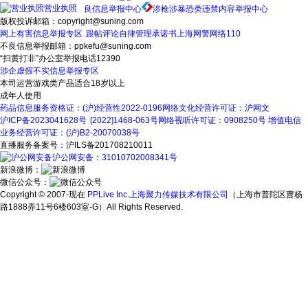
营业执照
良信息举报中心
涉枪涉暴恐类违禁内容举报中心
版权投诉邮箱：copyright@suning.com
网上有害信息举报专区
跟帖评论自律管理承诺书
上海网警网络110
不良信息举报邮箱：ppkefu@suning.com
“扫黄打非”办公室举报电话12390
涉企虚假不实信息举报专区
本司运营游戏类产品适合18岁以上
成年人使用
药品信息服务资格证：(沪)经营性2022-0196
网络文化经营许可证：沪网文
沪ICP备2023041628号
[2022]1468-063号
网络视听许可证：0908250号
增值电信
业务经营许可证：(沪)B2-20070038号
直播服务备案号：沪ILS备201708210011
沪公网安备：31010702008341号
新浪微博：
微信公众号：
Copyright © 2007-现在
PPLive Inc.上海聚力传媒技术有限公司
（上海市普陀区曹杨
路1888弄11号6楼603室-G）All Rights Reserved.