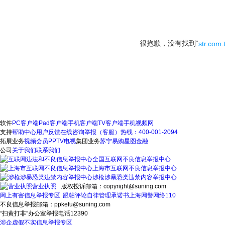
很抱歉，没有找到“
str.com.
软件
PC客户端
Pad客户端
手机客户端
TV客户端
手机视频网
支持
帮助中心
用户反馈
在线咨询
举报（客服）热线：400-001-2094
拓展业务
视频会员
PPTV电视
集团业务
苏宁易购
星图金融
公司
关于我们
联系我们
全国互联网不良信息举报中心
上海市互联网不良信息举报中心
涉枪涉暴恐类违禁内容举报中心
营业执照
版权投诉邮箱：copyright@suning.com
网上有害信息举报专区
跟帖评论自律管理承诺书
上海网警网络110
不良信息举报邮箱：ppkefu@suning.com
“扫黄打非”办公室举报电话12390
涉企虚假不实信息举报专区