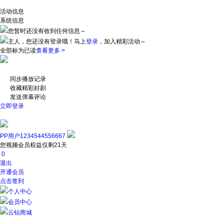
活动信息
系统信息
您暂时还没有收到任何信息～
主人，您还没有登录哦！
马上
登录
，加入精彩活动～
全部标为已读
查看更多 >
同步播放记录
收藏精彩好剧
发送弹幕评论
立即登录
PP用户1234544556667
您视频会员权益仅剩21天
0
退出
开通会员
点击签到
个人中心
会员中心
云钻商城