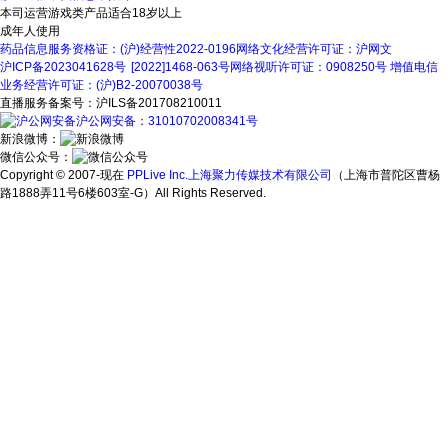
本司运营游戏类产品适合18岁以上
成年人使用
药品信息服务资格证：(沪)经营性2022-0196
网络文化经营许可证：沪网文
沪ICP备2023041628号
[2022]1468-063号
网络视听许可证：0908250号
增值电信
业务经营许可证：(沪)B2-20070038号
直播服务备案号：沪ILS备201708210011
沪公网安备：31010702008341号
新浪微博：
微信公众号：
Copyright © 2007-现在
PPLive Inc.上海聚力传媒技术有限公司
（上海市普陀区曹杨
路1888弄11号6楼603室-G）All Rights Reserved.